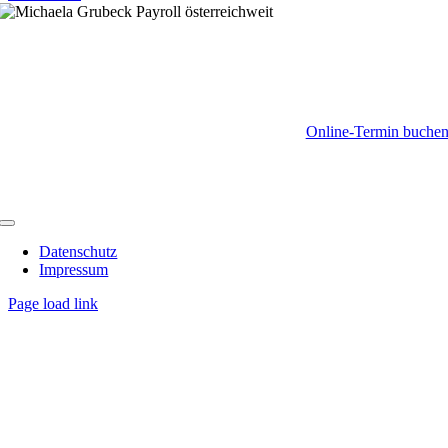
KONTAK
+43 1 36 19 92
willkommen@michaela-grubeck.a
Online-Termin buche
© Michaela Grubeck 2026
LinkedIn
Toggle
Navigation
Datenschutz
Impressum
Page load link
Nach
oben