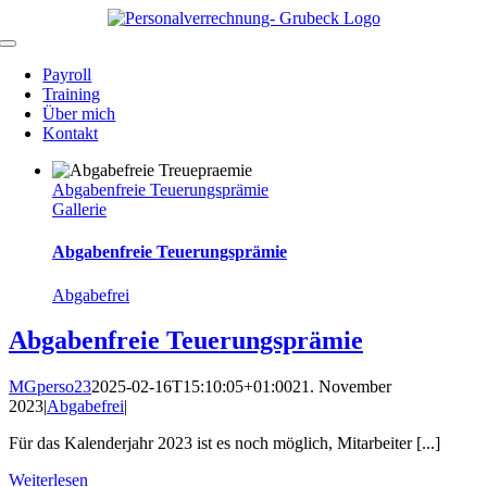
Zum
Inhalt
Toggle
springen
Navigation
Payroll
Training
Über mich
Kontakt
Abgabenfreie Teuerungsprämie
Gallerie
Abgabenfreie Teuerungsprämie
Abgabefrei
Abgabenfreie Teuerungsprämie
MGperso23
2025-02-16T15:10:05+01:00
21. November
2023
|
Abgabefrei
|
Für das Kalenderjahr 2023 ist es noch möglich, Mitarbeiter [...]
Weiterlesen