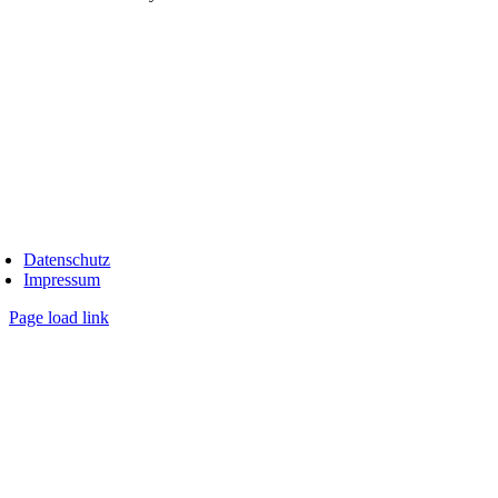
ichaela Grubeck 2026
oggle
avigation
Datenschutz
Impressum
Page load link
Nach
oben