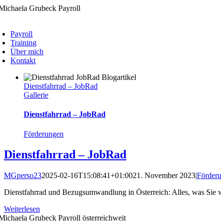
Zum
Inhalt
oggle
springen
avigation
Payroll
Training
Über mich
Kontakt
Dienstfahrrad – JobRad
Gallerie
Dienstfahrrad – JobRad
Förderungen
Dienstfahrrad – JobRad
MGperso23
2025-02-16T15:08:41+01:00
21. November 2023
|
Förder
Dienstfahrrad und Bezugsumwandlung in Österreich: Alles, was Sie wi
Weiterlesen